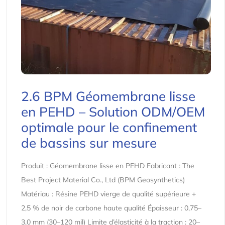
2.6 BPM Géomembrane lisse
en PEHD – Solution ODM/OEM
optimale pour le confinement
de bassins sur mesure
Produit : Géomembrane lisse en PEHD Fabricant : The
Best Project Material Co., Ltd (BPM Geosynthetics)
Matériau : Résine PEHD vierge de qualité supérieure +
2,5 % de noir de carbone haute qualité Épaisseur : 0,75–
3,0 mm (30–120 mil) Limite d’élasticité à la traction : 20–