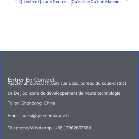
Qu’est-ce Qu’une Géomembrane 60 Mils
Qu’est-ce Qu’une Machine à Souder Les Géomembranes Et Son Application ?
Entrer En Contact
Ajouter un bureau : N.588, rue Baizi, bureau du sous-district
de Beijipo, zone de développement de haute technologie,
Tai'an, Shandong, Chine
Email : sales@geomembrane.fr
Téléphone/WhatsApp : +86 17862667669