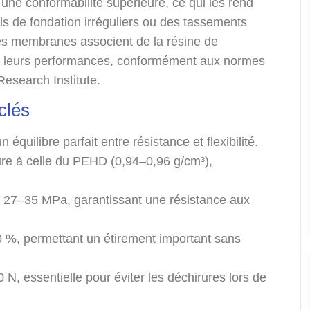
 une conformabilité supérieure, ce qui les rend
ols de fondation irréguliers ou des tassements
es membranes associent de la résine de
rer leurs performances, conformément aux normes
esearch Institute.
clés
 équilibre parfait entre résistance et flexibilité.
ure à celle du PEHD (0,94–0,96 g/cm³),
e : 27–35 MPa, garantissant une résistance aux
0 %, permettant un étirement important sans
 N, essentielle pour éviter les déchirures lors de