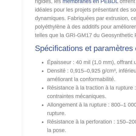
rigides, les
membranes en PEBDL
offrent
idéales pour les projets présentant des s
dynamiques. Fabriquées par extrusion, c
polyéthylène à des additifs pour amélio
telles que la GRI-GM17 du Geosynthetic R
Spécifications et paramètres 
Épaisseur : 40 mil (1,0 mm), offrant un
Densité : 0,915–0,925 g/cm³, inférie
améliorant la conformabilité.
Résistance à la traction à la ruptur
contraintes mécaniques.
Allongement à la rupture : 800–1 00
rupture.
Résistance à la perforation : 150–200
la pose.