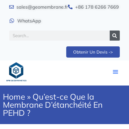
sales@geomembrane.fr
+86 178 6266 7669
WhatsApp
Obtenir Un Devis ->
Home
»
Qu’est-ce Que la
Membrane D’étanchéité En
PEHD ?