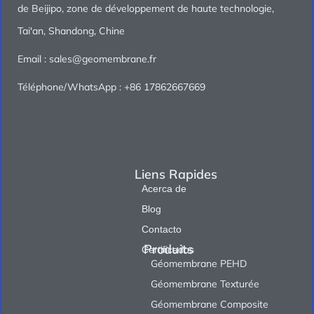
de Beijipo, zone de développement de haute technologie,
Tai'an, Shandong, Chine
Email : sales@geomembrane.fr
Téléphone/WhatsApp : +86 17862667669
Liens Rapides
Acerca de
Blog
Contacto
Produits
Certificados
Géomembrane PEHD
Géomembrane Texturée
Géomembrane Composite