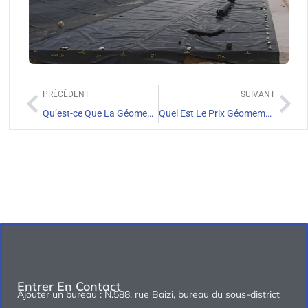
PRÉCÉDENT
SUIVANT
Qu’est-ce Que La Géomembrane PEHD 1 mm
Quel Est Le Prix Géomembrane PEHD m2
Entrer En Contact
Ajouter un bureau : N.588, rue Baizi, bureau du sous-district