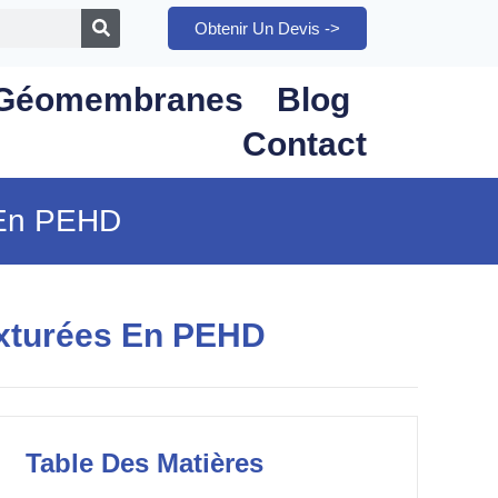
Obtenir Un Devis ->
Géomembranes
Blog
Contact
 En PEHD
xturées En PEHD
Table Des Matières