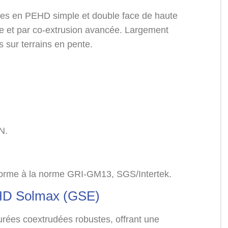
s en PEHD simple et double face de haute
rge et par co-extrusion avancée. Largement
s sur terrains en pente.
N.
nforme à la norme GRI-GM13, SGS/Intertek.
HD Solmax (GSE)
ées coextrudées robustes, offrant une