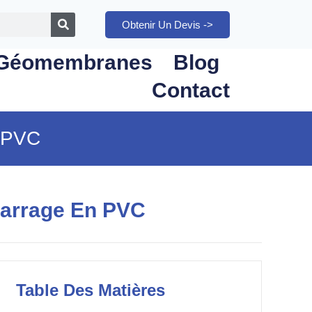
Obtenir Un Devis ->
Géomembranes
Blog
Contact
n PVC
Barrage En PVC
Table Des Matières